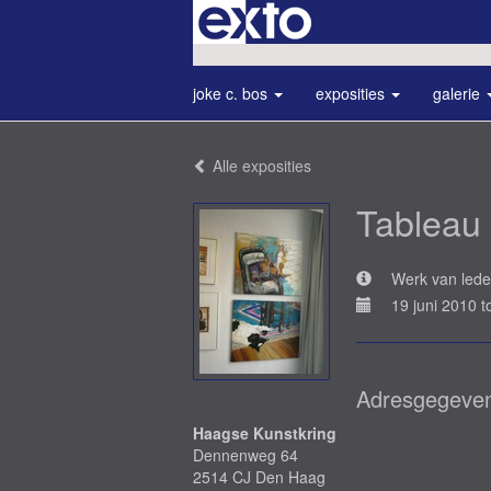
joke c. bos
exposities
galerie
Alle exposities
Tableau
Werk van lede
19 juni 2010 t
Adresgegeve
Haagse Kunstkring
Dennenweg 64
2514 CJ Den Haag