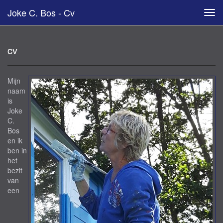
Joke C. Bos - Cv
Tog
navi
cv
Mijn
naam
is
Joke
C.
Bos
en ik
ben in
het
bezit
van
een