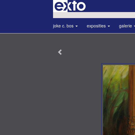
joke c. bos
exposities
galerie