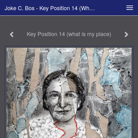
Joke C. Bos - Key Position 14 (what Is My Place)
Tog
navi
Key Position 14 (what is my place)