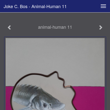
Joke C. Bos - Animal-Human 11
Tog
navi
animal-human 11