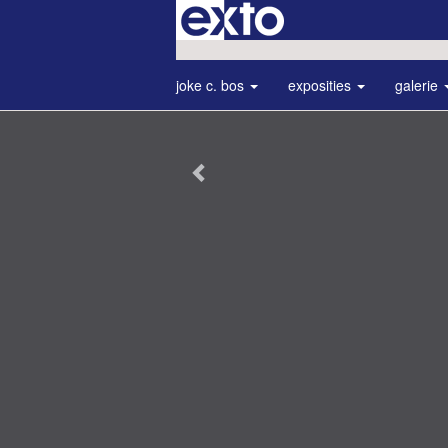
joke c. bos
exposities
galerie