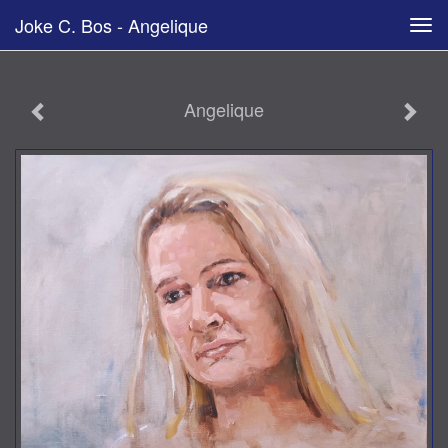
Joke C. Bos - Angelique
Tog
navi
Angelique