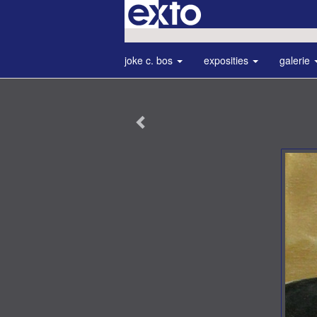
joke c. bos
exposities
galerie