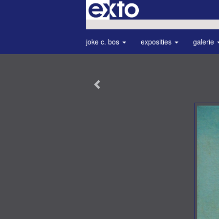
joke c. bos
exposities
galerie