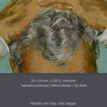
20 x 20 cm, © 2012, verkocht
Tweedimensionaal | Mixed Media | Op doek
Handen van Gab, mijn zwager.